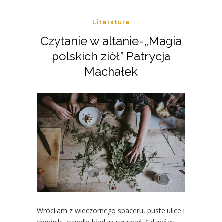
Literatura
Czytanie w altanie-„Magia
polskich ziół” Patrycja
Machałek
Wróciłam z wieczornego spaceru, puste ulice i
chodniki, osiedle kładzie się spać. Gdzieś w