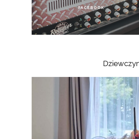
FACEBOOK
Dzień kobiet
8 marca 2026
Dziewczyn
Świ(