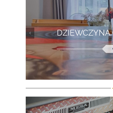
PEŁNA PÓŁKA- NA
BIB
prev