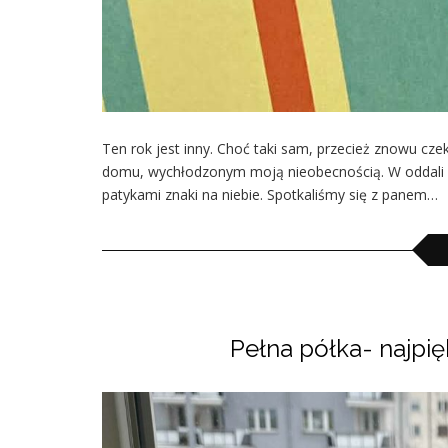
Ten rok jest inny. Choć taki sam, przecież znowu c
domu, wychłodzonym moją nieobecnością. W oddali n
patykami znaki na niebie. Spotkaliśmy się z panem…
Pełna półka- najpięk