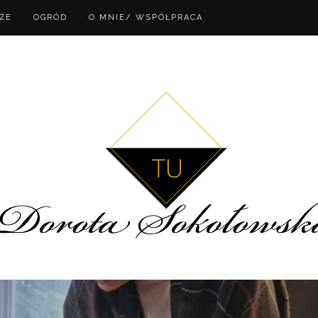
ŻE
OGRÓD
O MNIE/ WSPÓŁPRACA