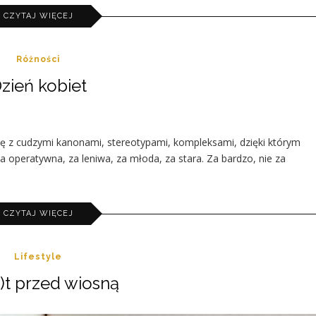
CZYTAJ WIĘCEJ
Różności
zień kobiet
 się z cudzymi kanonami, stereotypami, kompleksami, dzięki którym
za operatywna, za leniwa, za młoda, za stara. Za bardzo, nie za
CZYTAJ WIĘCEJ
Lifestyle
)t przed wiosną