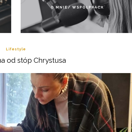
O MNIE/ WSPÓŁPRACA
Lifestyle
a od stóp Chrystusa
a)t przed wiosną
Dziewczyna od stóp Chrystu
26 lutego 2026
12 maja 2026