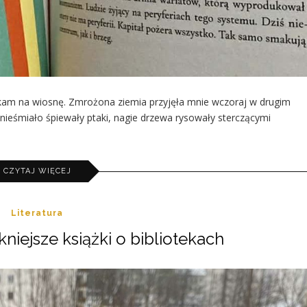
zekam na wiosnę. Zmrożona ziemia przyjęła mnie wczoraj w drugim
ieśmiało śpiewały ptaki, nagie drzewa rysowały sterczącymi
CZYTAJ WIĘCEJ
Literatura
niejsze książki o bibliotekach