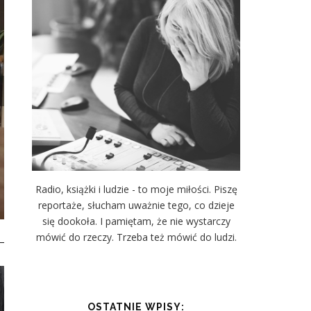
Literatura
TARTAK ST
t
CZYTAJ WIĘC
Radio, książki i ludzie - to moje miłości. Piszę
reportaże, słucham uważnie tego, co dzieje
się dookoła. I pamiętam, że nie wystarczy
mówić do rzeczy. Trzeba też mówić do ludzi.
OSTATNIE WPISY: