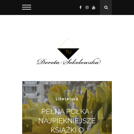
Literatura
PEŁNA PÓŁKA-
OD
NAJPIĘKNIEJSZE
T
SA
KSIĄŻKI O