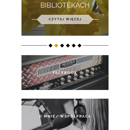
prev
next
BIBLIOTEKACH
CZYTAJ WIĘCEJ
FACEBOOK
O MNIE/ WSPÓŁPRACA