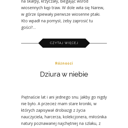
na skarpy, krzyczały, biegając wśród
wiosennych kęp traw. W dole wiła się Narew,
w górze śpiewały pierwsze wiosenne ptaki.
Kto wpadł na pomysł, żeby zaprosić tu
gości?…
CZYTAJ WIĘCEJ
Różności
Dziura w niebie
Piętnaście lat i ani jednego snu. Jakby go nigdy
nie było. A przecież mam stare kroniki, w
których zapisywał drobiazgi z życia
nauczyciela, harcerza, kolekcjonera, miłośnika
natury poznawanej najchętniej na szlaku, z