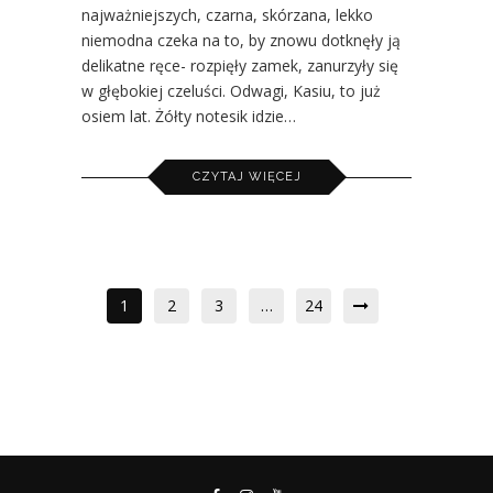
najważniejszych, czarna, skórzana, lekko
niemodna czeka na to, by znowu dotknęły ją
delikatne ręce- rozpięły zamek, zanurzyły się
w głębokiej czeluści. Odwagi, Kasiu, to już
osiem lat. Żółty notesik idzie…
CZYTAJ WIĘCEJ
1
2
3
…
24