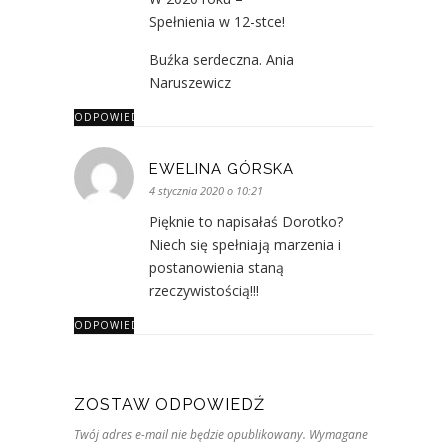
Spełnienia w 12-stce!
Buźka serdeczna. Ania
Naruszewicz
ODPOWIEDZ
EWELINA GÓRSKA
4 stycznia 2020 o 10:21
Pięknie to napisałaś Dorotko?
Niech się spełniają marzenia i
postanowienia staną
rzeczywistością!!!
ODPOWIEDZ
ZOSTAW ODPOWIEDŹ
Twój adres e-mail nie będzie opublikowany. Wymagane