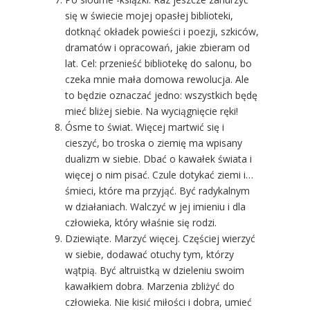
się w świecie mojej opasłej biblioteki,
dotknąć okładek powieści i poezji, szkiców,
dramatów i opracowań, jakie zbieram od
lat. Cel: przenieść bibliotekę do salonu, bo
czeka mnie mała domowa rewolucja. Ale
to będzie oznaczać jedno: wszystkich będę
mieć bliżej siebie. Na wyciągnięcie ręki!
Ósme to świat. Więcej martwić się i
cieszyć, bo troska o ziemię ma wpisany
dualizm w siebie. Dbać o kawałek świata i
więcej o nim pisać. Czule dotykać ziemi i…
śmieci, które ma przyjąć. Być radykalnym
w działaniach. Walczyć w jej imieniu i dla
człowieka, który właśnie się rodzi.
Dziewiąte. Marzyć więcej. Częściej wierzyć
w siebie, dodawać otuchy tym, którzy
wątpią. Być altruistką w dzieleniu swoim
kawałkiem dobra. Marzenia zbliżyć do
człowieka. Nie kisić miłości i dobra, umieć