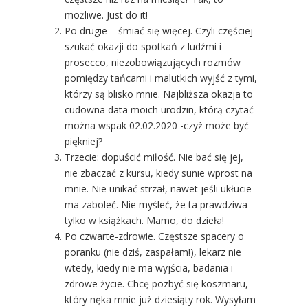
możliwe. Just do it!
Po drugie – śmiać się więcej. Czyli częściej
szukać okazji do spotkań z ludźmi i
prosecco, niezobowiązujących rozmów
pomiędzy tańcami i malutkich wyjść z tymi,
którzy są blisko mnie. Najbliższa okazja to
cudowna data moich urodzin, którą czytać
można wspak 02.02.2020 -czyż może być
piękniej?
Trzecie: dopuścić miłość. Nie bać się jej,
nie zbaczać z kursu, kiedy sunie wprost na
mnie. Nie unikać strzał, nawet jeśli ukłucie
ma zaboleć. Nie myśleć, że ta prawdziwa
tylko w książkach. Mamo, do dzieła!
Po czwarte-zdrowie. Częstsze spacery o
poranku (nie dziś, zaspałam!), lekarz nie
wtedy, kiedy nie ma wyjścia, badania i
zdrowe życie. Chcę pozbyć się koszmaru,
który nęka mnie już dziesiąty rok. Wysyłam