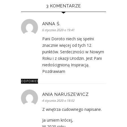
3 KOMENTARZE
ANNA Ś.
6 stycznia 2020 o 19:41
Pani Doroto niech się spełni
znacznie więcej od tych 12
punktów. Serdeczności w Nowym
Roku i z okazji Urodzin. Jest Pani
niedoścignioną Inspiracją.
Pozdrawiam
ODPOWIEDZ
ANIA NARUSZEWICZ
4 stycznia 2020 o 18:02
Z wnętrza cudownego napisane.
Ja umiem krócej,
W 2020 roku –