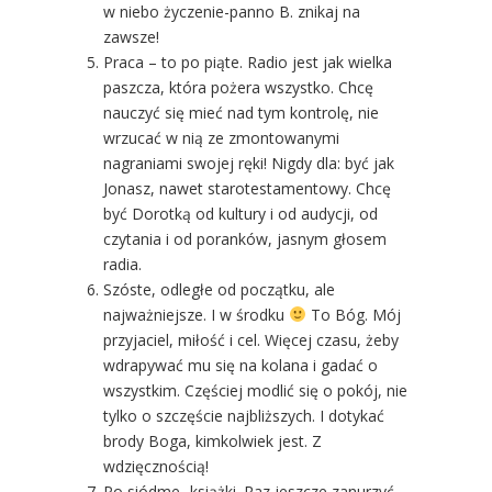
w niebo życzenie-panno B. znikaj na
zawsze!
Praca – to po piąte. Radio jest jak wielka
paszcza, która pożera wszystko. Chcę
nauczyć się mieć nad tym kontrolę, nie
wrzucać w nią ze zmontowanymi
nagraniami swojej ręki! Nigdy dla: być jak
Jonasz, nawet starotestamentowy. Chcę
być Dorotką od kultury i od audycji, od
czytania i od poranków, jasnym głosem
radia.
Szóste, odległe od początku, ale
najważniejsze. I w środku
To Bóg. Mój
przyjaciel, miłość i cel. Więcej czasu, żeby
wdrapywać mu się na kolana i gadać o
wszystkim. Częściej modlić się o pokój, nie
tylko o szczęście najbliższych. I dotykać
brody Boga, kimkolwiek jest. Z
wdzięcznością!
Po siódme -książki. Raz jeszcze zanurzyć