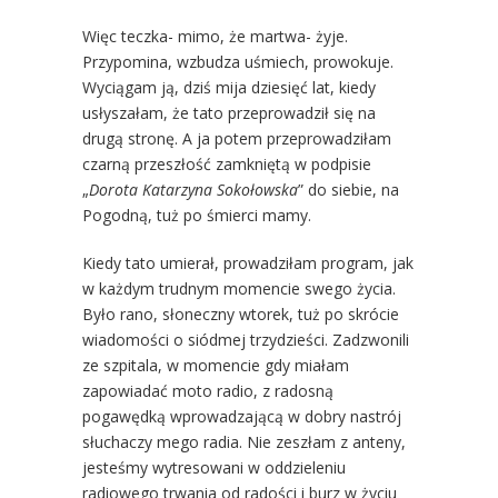
Więc teczka- mimo, że martwa- żyje.
Przypomina, wzbudza uśmiech, prowokuje.
Wyciągam ją, dziś mija dziesięć lat, kiedy
usłyszałam, że tato przeprowadził się na
drugą stronę. A ja potem przeprowadziłam
czarną przeszłość zamkniętą w podpisie
„
Dorota Katarzyna Sokołowska
” do siebie, na
Pogodną, tuż po śmierci mamy.
Kiedy tato umierał, prowadziłam program, jak
w każdym trudnym momencie swego życia.
Było rano, słoneczny wtorek, tuż po skrócie
wiadomości o siódmej trzydzieści. Zadzwonili
ze szpitala, w momencie gdy miałam
zapowiadać moto radio, z radosną
pogawędką wprowadzającą w dobry nastrój
słuchaczy mego radia. Nie zeszłam z anteny,
jesteśmy wytresowani w oddzieleniu
radiowego trwania od radości i burz w życiu