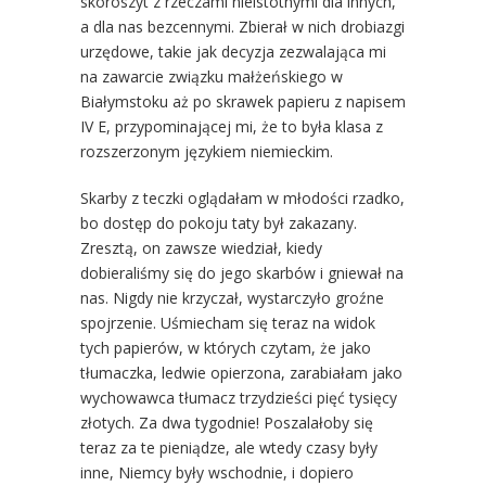
skoroszyt z rzeczami nieistotnymi dla innych,
a dla nas bezcennymi. Zbierał w nich drobiazgi
urzędowe, takie jak decyzja zezwalająca mi
na zawarcie związku małżeńskiego w
Białymstoku aż po skrawek papieru z napisem
IV E, przypominającej mi, że to była klasa z
rozszerzonym językiem niemieckim.
Skarby z teczki oglądałam w młodości rzadko,
bo dostęp do pokoju taty był zakazany.
Zresztą, on zawsze wiedział, kiedy
dobieraliśmy się do jego skarbów i gniewał na
nas. Nigdy nie krzyczał, wystarczyło groźne
spojrzenie. Uśmiecham się teraz na widok
tych papierów, w których czytam, że jako
tłumaczka, ledwie opierzona, zarabiałam jako
wychowawca tłumacz trzydzieści pięć tysięcy
złotych. Za dwa tygodnie! Poszalałoby się
teraz za te pieniądze, ale wtedy czasy były
inne, Niemcy były wschodnie, i dopiero