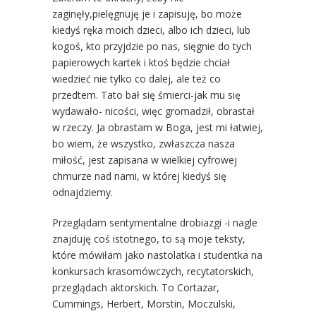
zaginęły,pielęgnuję je i zapisuję, bo może
kiedyś ręka moich dzieci, albo ich dzieci, lub
kogoś, kto przyjdzie po nas, sięgnie do tych
papierowych kartek i ktoś będzie chciał
wiedzieć nie tylko co dalej, ale też co
przedtem. Tato bał się śmierci-jak mu się
wydawało- nicości, więc gromadził, obrastał
w rzeczy. Ja obrastam w Boga, jest mi łatwiej,
bo wiem, że wszystko, zwłaszcza nasza
miłość, jest zapisana w wielkiej cyfrowej
chmurze nad nami, w której kiedyś się
odnajdziemy.
Przeglądam sentymentalne drobiazgi -i nagle
znajduję coś istotnego, to są moje teksty,
które mówiłam jako nastolatka i studentka na
konkursach krasomówczych, recytatorskich,
przeglądach aktorskich. To Cortazar,
Cummings, Herbert, Morstin, Moczulski,