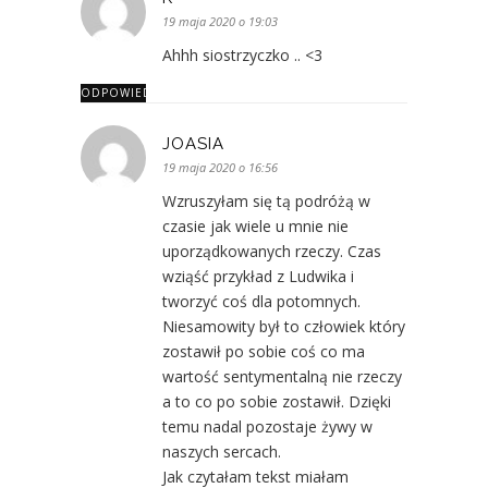
19 maja 2020 o 19:03
Ahhh siostrzyczko .. <3
ODPOWIEDZ
JOASIA
19 maja 2020 o 16:56
Wzruszyłam się tą podróżą w
czasie jak wiele u mnie nie
uporządkowanych rzeczy. Czas
wziąść przykład z Ludwika i
tworzyć coś dla potomnych.
Niesamowity był to człowiek który
zostawił po sobie coś co ma
wartość sentymentalną nie rzeczy
a to co po sobie zostawił. Dzięki
temu nadal pozostaje żywy w
naszych sercach.
Jak czytałam tekst miałam