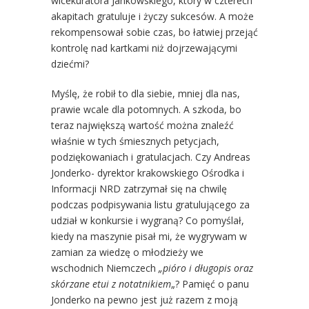
wicekuratora Jankowskiego, który w czterech
akapitach gratuluje i życzy sukcesów. A może
rekompensował sobie czas, bo łatwiej przejąć
kontrolę nad kartkami niż dojrzewającymi
dziećmi?
Myślę, że robił to dla siebie, mniej dla nas,
prawie wcale dla potomnych. A szkoda, bo
teraz największą wartość można znaleźć
właśnie w tych śmiesznych petycjach,
podziękowaniach i gratulacjach. Czy Andreas
Jonderko- dyrektor krakowskiego Ośrodka i
Informacji NRD zatrzymał się na chwilę
podczas podpisywania listu gratulującego za
udział w konkursie i wygraną? Co pomyślał,
kiedy na maszynie pisał mi, że wygrywam w
zamian za wiedzę o młodzieży we
wschodnich Niemczech
„pióro i długopis oraz
skórzane etui z notatnikiem
„? Pamięć o panu
Jonderko na pewno jest już razem z moją