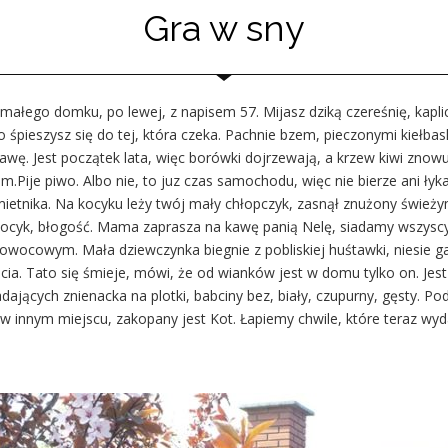
Gra w sny
małego domku, po lewej, z napisem 57. Mijasz dziką czereśnię, kapli
bo śpieszysz się do tej, która czeka. Pachnie bzem, pieczonymi kiełb
wę. Jest początek lata, więc borówki dojrzewają, a krzew kiwi znowu
ije piwo. Albo nie, to juz czas samochodu, więc nie bierze ani łyka a
mietnika. Na kocyku leży twój mały chłopczyk, zasnął znużony świeży
, kocyk, błogość. Mama zaprasza na kawę panią Nelę, siadamy wszys
owocowym. Mała dziewczynka biegnie z pobliskiej huśtawki, niesie ga
bcia. Tato się śmieje, mówi, że od wianków jest w domu tylko on. Je
ających znienacka na plotki, babciny bez, biały, czupurny, gęsty. P
innym miejscu, zakopany jest Kot. Łapiemy chwile, które teraz wydają 