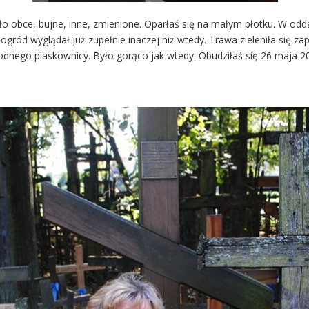
obce, bujne, inne, zmienione. Oparłaś się na małym płotku. W oddali
 ogród wyglądał już zupełnie inaczej niż wtedy. Trawa zieleniła się z
odnego piaskownicy. Było gorąco jak wtedy. Obudziłaś się 26 maja 20