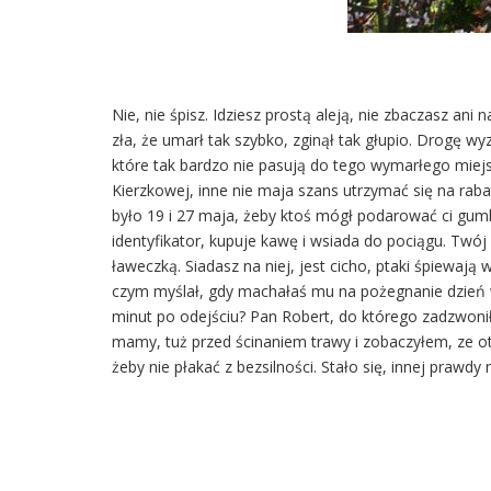
Nie, nie śpisz. Idziesz prostą aleją, nie zbaczasz an
zła, że umarł tak szybko, zginął tak głupio. Drogę w
które tak bardzo nie pasują do tego wymarłego miejsca
Kierzkowej, inne nie maja szans utrzymać się na rab
było 19 i 27 maja, żeby ktoś mógł podarować ci gumk
identyfikator, kupuje kawę i wsiada do pociągu. Twój
ławeczką. Siadasz na niej, jest cicho, ptaki śpiewają
czym myślał, gdy machałaś mu na pożegnanie dzień w
minut po odejściu? Pan Robert, do którego zadzwoniłaś
mamy, tuż przed ścinaniem trawy i zobaczyłem, ze ot
żeby nie płakać z bezsilności. Stało się, innej prawdy 