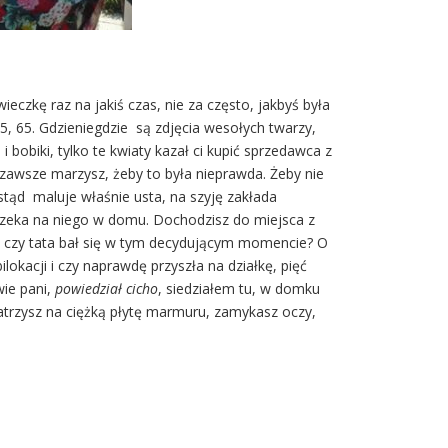
ieczkę raz na jakiś czas, nie za często, jakbyś była
35, 65. Gdzieniegdzie są zdjęcia wesołych twarzy,
 bobiki, tylko te kwiaty kazał ci kupić sprzedawca z
 zawsze marzysz, żeby to była nieprawda. Żeby nie
stąd maluje właśnie usta, na szyję zakłada
a czeka na niego w domu. Dochodzisz do miejsca z
isz, czy tata bał się w tym decydującym momencie? O
kacji i czy naprawdę przyszła na działkę, pięć
wie pani,
powiedział cicho
, siedziałem tu, w domku
atrzysz na ciężką płytę marmuru, zamykasz oczy,