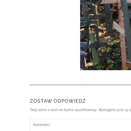
ZOSTAW ODPOWIEDŹ
Twój adres e-mail nie będzie opublikowany. Wymagane pola są 