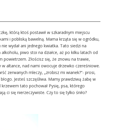
czkę, którą ktoś postawił w szkaradnym miejscu
askami i pobliską bawelną. Mama krząta się w ogródku,
 nie wydał ani jednego kwiatka. Tato siedzi na
lkoholu, piwo stoi na działce, aż po kilku latach od
m powietrzem. Złościsz się, że znowu na trawie,
cy w altance, nad nami owocuje drzewko czereśniowe.
rść zerwanych mleczy, „zrobisz mi wianek?”- prosi,
st błogo. Jesteś szczęśliwa. Mamy prawdziwą żabę w
od krzewem tato pochował Pysię, psa, którego
ci się nierzeczywiste. Czy to się tylko śniło?