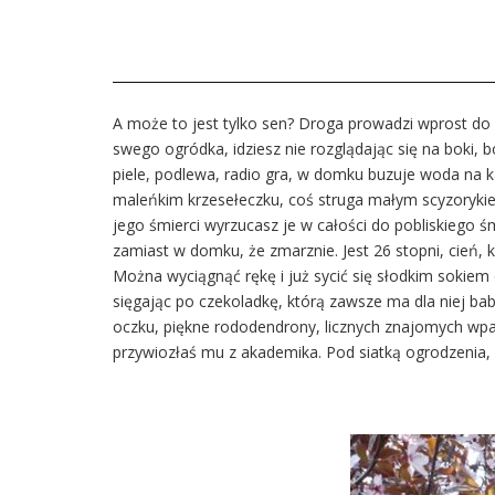
A może to jest tylko sen? Droga prowadzi wprost do 
swego ogródka, idziesz nie rozglądając się na boki, 
piele, podlewa, radio gra, w domku buzuje woda na ka
maleńkim krzesełeczku, coś struga małym scyzorykiem.P
jego śmierci wyrzucasz je w całości do pobliskiego ś
zamiast w domku, że zmarznie. Jest 26 stopni, cień
Można wyciągnąć rękę i już sycić się słodkim sokiem 
sięgając po czekoladkę, którą zawsze ma dla niej ba
oczku, piękne rododendrony, licznych znajomych wpad
przywiozłaś mu z akademika. Pod siatką ogrodzenia, w 