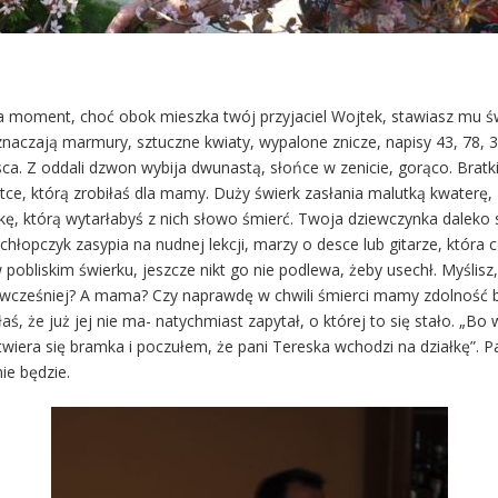
i na moment, choć obok mieszka twój przyjaciel Wojtek, stawiasz mu św
yznaczają marmury, sztuczne kwiaty, wypalone znicze, napisy 43, 78, 
. Z oddali dzwon wybija dwunastą, słońce w zenicie, gorąco. Bratki i
atce, którą zrobiłaś dla mamy. Duży świerk zasłania malutką kwaterę,
ę, którą wytarłabyś z nich słowo śmierć. Twoja dziewczynka daleko 
 chłopczyk zasypia na nudnej lekcji, marzy o desce lub gitarze, któr
 w pobliskim świerku, jeszcze nikt go nie podlewa, żeby usechł. Myśl
cześniej? A mama? Czy naprawdę w chwili śmierci mamy zdolność bilo
, że już jej nie ma- natychmiast zapytał, o której to się stało. „Bo 
wiera się bramka i poczułem, że pani Tereska wchodzi na działkę”. P
nie będzie.