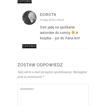
ODPOWIEDZ
DOROTA
4 maja 2018 o 09:24
Dziś jadę na spotkanie
autorskie do Łomży
A
ksiązka – już do Pana leci!
ODPOWIEDZ
ZOSTAW ODPOWIEDŹ
Twój adres e-mail nie będzie opublikowany. Wymagane
pola są zaznaczone *