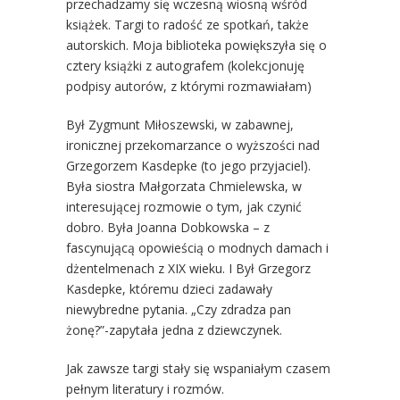
przechadzamy się wczesną wiosną wśród
książek. Targi to radość ze spotkań, także
autorskich. Moja biblioteka powiększyła się o
cztery książki z autografem (kolekcjonuję
podpisy autorów, z którymi rozmawiałam)
Był Zygmunt Miłoszewski, w zabawnej,
ironicznej przekomarzance o wyższości nad
Grzegorzem Kasdepke (to jego przyjaciel).
Była siostra Małgorzata Chmielewska, w
interesującej rozmowie o tym, jak czynić
dobro. Była Joanna Dobkowska – z
fascynującą opowieścią o modnych damach i
dżentelmenach z XIX wieku. I Był Grzegorz
Kasdepke, któremu dzieci zadawały
niewybredne pytania. „Czy zdradza pan
żonę?”-zapytała jedna z dziewczynek.
Jak zawsze targi stały się wspaniałym czasem
pełnym literatury i rozmów.