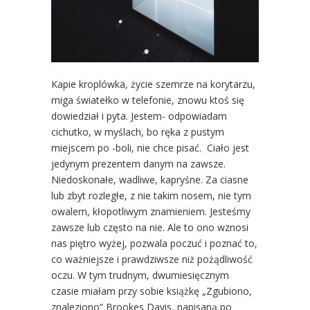
Kapie kroplówka, życie szemrze na korytarzu,
miga światełko w telefonie, znowu ktoś się
dowiedział i pyta. Jestem- odpowiadam
cichutko, w myślach, bo ręka z pustym
miejscem po -boli, nie chce pisać. Ciało jest
jedynym prezentem danym na zawsze.
Niedoskonałe, wadliwe, kapryśne. Za ciasne
lub zbyt rozległe, z nie takim nosem, nie tym
owalem, kłopotliwym znamieniem. Jesteśmy
zawsze lub często na nie. Ale to ono wznosi
nas piętro wyżej, pozwala poczuć i poznać to,
co ważniejsze i prawdziwsze niż pożądliwość
oczu. W tym trudnym, dwumiesięcznym
czasie miałam przy sobie książkę „Zgubiono,
znaleziono” Brookes Davis, napisaną po