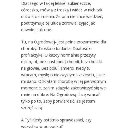
Dlaczego w takiej lekkiej sukieneczce,
córeczko, mówią z troską i widać w nich tak
dużo zrozumienia. Że ona nie chce wiedzieć,
podtrzymuje tę ułudę zdrowia, żyjąc jak
dawniej. Jak one.
Tu, na Ogrodowej- jest pełne zrozumienie dla
choroby. Troska o badania. Dbałość o
profilaktykę. O każdy normalnie przeżyty
dzień, ot, bez następnej chemii, bez chustki
na głowie. Bez bólu i śmierci. Kiedy tu
wracam, myślę o niezwykłym szczęściu, jakie
mi dano. Odkryłam chorobę w jej pierwotnym
momencie, zanim zdążyła zakotwiczyć się we
mnie na dobre. Na Ogrodową chcę wracać
tylko po to, żeby potwierdzić, że jestem
szczęściarą.
A Ty? Kiedy ostatnio sprawdzałaś, czy
wszystko w porządku?