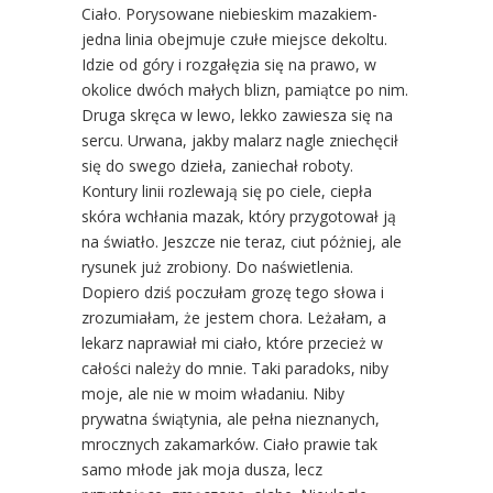
Ciało. Porysowane niebieskim mazakiem-
jedna linia obejmuje czułe miejsce dekoltu.
Idzie od góry i rozgałęzia się na prawo, w
okolice dwóch małych blizn, pamiątce po nim.
Druga skręca w lewo, lekko zawiesza się na
sercu. Urwana, jakby malarz nagle zniechęcił
się do swego dzieła, zaniechał roboty.
Kontury linii rozlewają się po ciele, ciepła
skóra wchłania mazak, który przygotował ją
na światło. Jeszcze nie teraz, ciut póżniej, ale
rysunek już zrobiony. Do naświetlenia.
Dopiero dziś poczułam grozę tego słowa i
zrozumiałam, że jestem chora. Leżałam, a
lekarz naprawiał mi ciało, które przecież w
całości należy do mnie. Taki paradoks, niby
moje, ale nie w moim władaniu. Niby
prywatna świątynia, ale pełna nieznanych,
mrocznych zakamarków. Ciało prawie tak
samo młode jak moja dusza, lecz