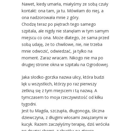
Nawet, kiedy umarła, miałyśmy ze sobą czuły
kontakt: ona tam, ja tu. Mówiłam do niej, a
ona nadzorowała mnie z góry.
Chodzę teraz po piętrach tego samego
szpitala, ale nigdy nie stanęłam w tym samym
miejscu co ona. Może dlatego, że sama przed
sobą udaję, że to chwilowe, nie, nie trzeba
mnie odwozić, odwiedzać, ja tylko na
moment. Zaraz wracam. Nikogo nie ma po
drugiej stronie okna w szpitalu na Ogrodowej.
Jaka słodko-gorzka nazwa ulicy, która budzi
lęk u wszystkich, którzy po raz pierwszy
zetkną się z tym miejscem i tą nazwą. A
tymczasem to moja rzeczywistość od kilku
tygodni.
Jest tu Magda, szczupła, długonoga, śliczna
dziewczyna, z długimi włosami związanymi w
kucyk. Razem zaczęłyśmy terapię, dziś wróciła
po drugiej chemii, z chustką na głowie.