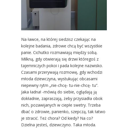
Na ławce, na której siedzisz czekając na
kolejne badania, zdrowe chcą być wszystkie
panie. Cichutko rozmawiają między sobą.
Milkną, gdy otwierają się drzwi któregoś z
tajemniczych pokoi i pada kolejne nazwisko.
Czasami przerywają rozmowę, gdy wchodzi
młoda dziewczyna, wystukując obcasami
niepewny rytm „nie-chcę- tu-nie-chcę- tu”.
Jaka ładna! -mówią do siebie, oglądają ją
dokładnie, zapraszają, żeby przysiadła obok
nich, pozawijanych w ciepłe swetry. Trzeba
dbać o zdrowie, panienko, szepczą, tak łatwo
je stracić. Też chora? Od kiedy? Na co?
Dzielna jesteś, dziewczyno. Taka młoda.