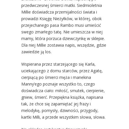
przedwczesnej śmierci matki. Siedmioletnia
Millie doświadcza przemijalności świata i
prowadzi Księgę Nieżyłków, w której, obok
przejechanego pasa Rambo musi umieścić
swego zmarłego tatę. Nie umieszcza w niej
mamy, która porzuca dziewczynkę w sklepie.
Dla niej Millie zostawia napis, wszędzie, gdzie
zawiedzie ją los.
Wspierana przez starzejącego się Karla,
uciekającego z domu starców, przez Agatę,
cierpiącą po śmierci męża i manekina
Manny’ego poznaje wszystko to, czego
doświadcza ciało: miłość, smutek, cierpienie,
gniew, śmierć. Przepiękna książka, napisana
tak, że chce się zapamiętać jej frazy i
melodykę, pomysły, dziwności, przygody,
kartki Milli, a przede wszystkim słowa, słowa.