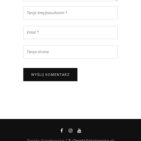
Dorota Sokołowska |
TuDorotaSokolowska.pl