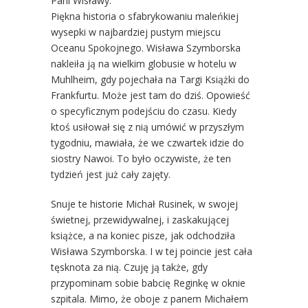
Pani Wisławy.
Piękna historia o sfabrykowaniu maleńkiej
wysepki w najbardziej pustym miejscu
Oceanu Spokojnego. Wisława Szymborska
nakleiła ją na wielkim globusie w hotelu w
Muhlheim, gdy pojechała na Targi Książki do
Frankfurtu. Może jest tam do dziś. Opowieść
o specyficznym podejściu do czasu. Kiedy
ktoś usiłował się z nią umówić w przyszłym
tygodniu, mawiała, że we czwartek idzie do
siostry Nawoi. To było oczywiste, że ten
tydzień jest już cały zajęty.
Snuje te historie Michał Rusinek, w swojej
świetnej, przewidywalnej, i zaskakującej
książce, a na koniec pisze, jak odchodziła
Wisława Szymborska. I w tej poincie jest cała
tęsknota za nią. Czuję ją także, gdy
przypominam sobie babcię Reginkę w oknie
szpitala. Mimo, że oboje z panem Michałem