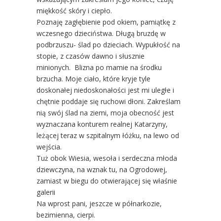
miękkość skóry i ciepło.
Poznaję zagłębienie pod okiem, pamiątkę z
wczesnego dzieciństwa. Długą bruzdę w
podbrzuszu- ślad po dzieciach. Wypukłość na
stopie, z czasów dawno i słusznie
minionych. Blizna po mamie na środku
brzucha. Moje ciało, które kryje tyle
doskonałej niedoskonałości jest mi uległe i
chętnie poddaje się ruchowi dłoni. Zakreślam
nią swój ślad na ziemi, moja obecność jest
wyznaczana konturem realnej Katarzyny,
leżącej teraz w szpitalnym łóżku, na lewo od
wejścia.
Tuż obok Wiesia, wesoła i serdeczna młoda
dziewczyna, na wznak tu, na Ogrodowej,
zamiast w biegu do otwierającej się właśnie
galerii
Na wprost pani, jeszcze w półnarkozie,
bezimienna, cierpi.