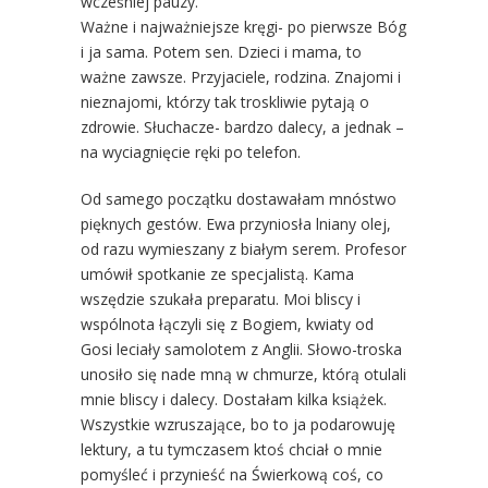
wcześniej pauzy.
Ważne i najważniejsze kręgi- po pierwsze Bóg
i ja sama. Potem sen. Dzieci i mama, to
ważne zawsze. Przyjaciele, rodzina. Znajomi i
nieznajomi, którzy tak troskliwie pytają o
zdrowie. Słuchacze- bardzo dalecy, a jednak –
na wyciagnięcie ręki po telefon.
Od samego początku dostawałam mnóstwo
pięknych gestów. Ewa przyniosła lniany olej,
od razu wymieszany z białym serem. Profesor
umówił spotkanie ze specjalistą. Kama
wszędzie szukała preparatu. Moi bliscy i
wspólnota łączyli się z Bogiem, kwiaty od
Gosi leciały samolotem z Anglii. Słowo-troska
unosiło się nade mną w chmurze, którą otulali
mnie bliscy i dalecy. Dostałam kilka książek.
Wszystkie wzruszające, bo to ja podarowuję
lektury, a tu tymczasem ktoś chciał o mnie
pomyśleć i przynieść na Świerkową coś, co