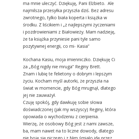
ma mnie uleczyć. Dziękuję, Pani Elżbieto. Ale
najmilsza przesyłka przyszła dziś. Bez adresu
zwrotnego, tylko biała koperta i ksiązka w
środku. Z liścikiem i „z najlepszymi życzeniami
i pozdrowieniami z Białowieży. Mam nadzieję,
że ta książka przyniesie pani tyle samo
pozytywnej energii, co mi- Kasia”
Kochana Kasiu, moja imienniczko. Dziękuję Ci
za „Bóg nigdy nie mruga” Reginy Brett.
Znam i lubię te felietony o dobrym i lepszym
życiu. Kocham myśl autorki, że przyszła na
świat w momencie, gdy Bóg mrugnął, dlatego
jej nie zauważył.
Czuję spokój, gdy dawkuję sobie słowa
doświadczonej (jak my wszyscy) Reginy, która
opowiada o wychodzeniu z cierpienia.
Wierzę, że osobowy Bóg jest z nami zawsze,
ba, mam nawet na to liczne dowody, dlatego
nie boję się niczego i z Nim śmiało idę przez