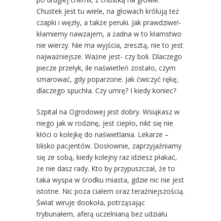
Chustek jest tu wiele, na głowach królują też
czapki i węzły, a także peruki. Jak prawdziwe!-
kłamiemy nawzajem, a żadna w to kłamstwo
nie wierzy. Nie ma wyjścia, zresztą, nie to jest
najważniejsze. Ważne jest- czy boli. Dlaczego
piecze przełyk, ile naświetleń zostało, czym
smarować, gdy poparzone. Jak ćwiczyć rękę,
dlaczego spuchła. Czy umrę? I kiedy koniec?
Szpital na Ogrodowej jest dobry. Wsiąkasz w
niego jak w rodzinę, jest ciepło, nikt się nie
kłóci o kolejkę do naświetlania. Lekarze –
blisko pacjentów. Dosłownie, zaprzyjaźniamy
się ze sobą, kiedy kolejny raz idziesz płakać,
że nie dasz rady. Kto by przypuszczał, że to
taka wyspa w środku miasta, gdzie nic nie jest
istotne. Nic poza ciałem oraz teraźniejszością.
Świat wiruje dookoła, potrząsając
trybunałem, aferą uczelnianą bez udziału