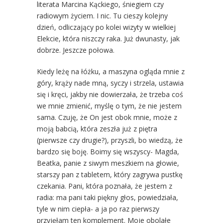
literata Marcina Kąckiego, śniegiem czy
radiowym życiem. I nic. Tu cieszy kolejny
dzień, odliczający po kolei wizyty w wielkiej
Elekcie, która niszczy raka. Już dwunasty, jak
dobrze. Jeszcze połowa.
Kiedy leżę na łóżku, a maszyna ogląda mnie z
góry, krąży nade mną, syczy i strzela, ustawia
się i kręci, jakby nie dowierzała, że trzeba coś
we mnie zmienić, myślę o tym, że nie jestem
sama. Czuję, że On jest obok mnie, może z
moją babcią, która zeszła już z piętra
(pierwsze czy drugie?), przyszli, bo wiedzą, że
bardzo się boję. Boimy się wszyscy- Magda,
Beatka, panie z siwym meszkiem na głowie,
starszy pan z tabletem, który zagrywa pustkę
czekania. Pani, która poznała, że jestem z
radia: ma pani taki piękny głos, powiedziała,
tyle w nim ciepła- a ja po raz pierwszy
przyjęłam ten komplement. Moje obolałe