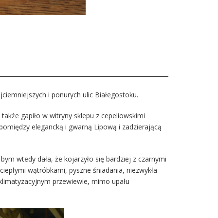
ciemniejszych i ponurych ulic Białegostoku.
 także gapiło w witryny sklepu z cepeliowskimi
ą pomiędzy elegancką i gwarną Lipową i zadzierającą
bym wtedy dała, że kojarzyło się bardziej z czarnymi
z ciepłymi wątróbkami, pyszne śniadania, niezwykła
w klimatyzacyjnym przewiewie, mimo upału