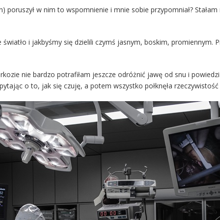
On) poruszył w nim to wspomnienie i mnie sobie przypomniał? Stałam 
 światło i jakbyśmy się dzielili czymś jasnym, boskim, promiennym. 
rkozie nie bardzo potrafiłam jeszcze odróżnić jawę od snu i powiedzia
 pytając o to, jak się czuję, a potem wszystko połknęła rzeczywist