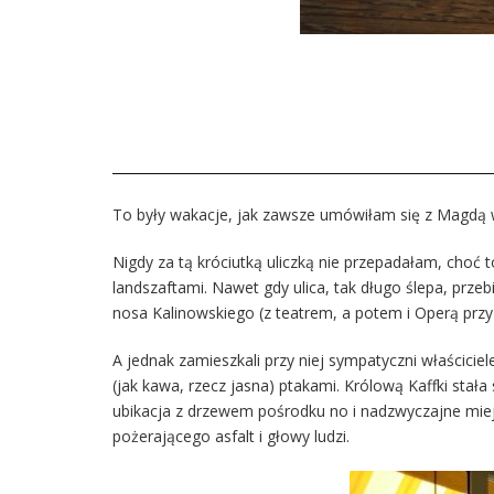
To były wakacje, jak zawsze umówiłam się z Magdą w 
Nigdy za tą króciutką uliczką nie przepadałam, choć 
landszaftami. Nawet gdy ulica, tak długo ślepa, prze
nosa Kalinowskiego (z teatrem, a potem i Operą przy
A jednak zamieszkali przy niej sympatyczni właścicie
(jak kawa, rzecz jasna) ptakami. Królową Kaffki stał
ubikacja z drzewem pośrodku no i nadzwyczajne miejs
pożerającego asfalt i głowy ludzi.