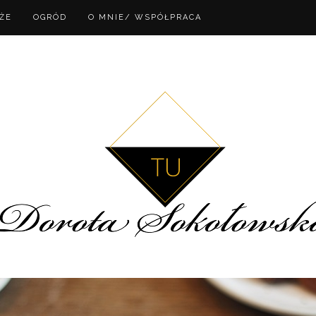
ŻE
OGRÓD
O MNIE/ WSPÓŁPRACA