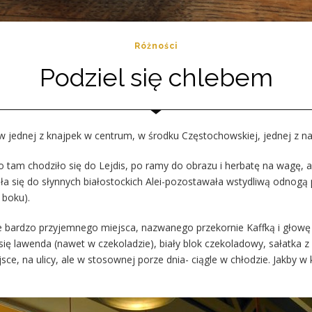
Różności
Podziel się chlebem
jednej z knajpek w centrum, w środku Częstochowskiej, jednej z naj
to tam chodziło się do Lejdis, po ramy do obrazu i herbatę na wagę, a
biła się do słynnych białostockich Alei-pozostawała wstydliwą odnog
 boku).
le bardzo przyjemnego miejsca, nazwanego przekornie Kaffką i głowę 
a się lawenda (nawet w czekoladzie), biały blok czekoladowy, sałatka 
ce, na ulicy, ale w stosownej porze dnia- ciągle w chłodzie. Jakby 