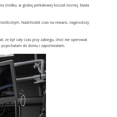
na środku, w grubej perkalowej koszuli nocnej, blada
Prześlicznym. Nadchodził czas na rewanż, najprostszy
ł, że był cały czas przy zabiegu, choć nie operował.
ość -pojechałam do domu i zapomniałam.