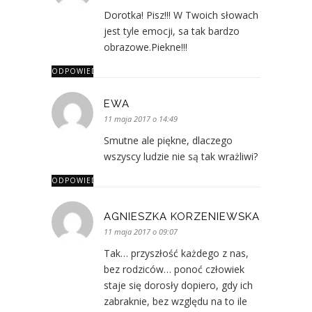
Dorotka! Pisz!!! W Twoich słowach
jest tyle emocji, sa tak bardzo
obrazowe.Piekne!!!
ODPOWIEDZ
EWA
11 maja 2017 o 14:49
Smutne ale piękne, dlaczego
wszyscy ludzie nie są tak wrażliwi?
ODPOWIEDZ
AGNIESZKA KORZENIEWSKA
11 maja 2017 o 09:07
Tak… przyszłość każdego z nas,
bez rodziców… ponoć człowiek
staje się dorosły dopiero, gdy ich
zabraknie, bez względu na to ile