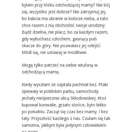
byłam przy łóżku odchodzącej mamy? Nie bój
się, wszystko jest dobrze? Nie zatrzymuj jej,
bo babcia ma ubranie w kolorze nieba, a tato
chce razem z nią obchodzić swoje urodziny.
Bądź dzielna, nie płacz, bo za każdym razem,
gdy wybuchasz szlochem, gasnący puls
skacze do góry. Nie pozwalasz jej odejść.
Módl się, nie ustawaj w modlitwie.
Mogę tylko patrzeć na siebie wtuloną w
odchodzącą mamę.
Kiedy wyszłam ze szpitala pachniał bez. Ptaki
śpiewały w pobliskim parku, samochody
jechały nieśpiesznie ulicą Skłodowskiej. Ktoś
kupował konwalie, grzało słońce, było lekko
po południu. Zaczął się czas bez mamy. I bez
taty. Przyszłość każdego z nas. Czułam się tak
samotna, jakbym była jedynym człowiekiem
na ziemi.