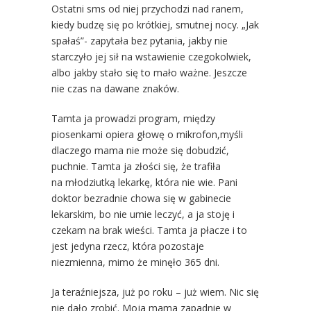
Ostatni sms od niej przychodzi nad ranem,
kiedy budzę się po krótkiej, smutnej nocy. „Jak
spałaś”- zapytała bez pytania, jakby nie
starczyło jej sił na wstawienie czegokolwiek,
albo jakby stało się to mało ważne. Jeszcze
nie czas na dawane znaków.
Tamta ja prowadzi program, między
piosenkami opiera głowę o mikrofon,myśli
dlaczego mama nie może się dobudzić,
puchnie. Tamta ja złości się, że trafiła
na młodziutką lekarkę, która nie wie. Pani
doktor bezradnie chowa się w gabinecie
lekarskim, bo nie umie leczyć, a ja stoję i
czekam na brak wieści. Tamta ja płacze i to
jest jedyna rzecz, która pozostaje
niezmienna, mimo że minęło 365 dni.
Ja teraźniejsza, już po roku – już wiem. Nic się
nie dało zrobić. Moja mama zapadnie w