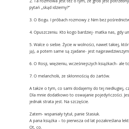
2. Ta rozmowa jest też o tym, że grób jest potrzebn
pytań „skąd idziemy?”
3. O Bogu. I próbach rozmowy z Nim bez pośrednictwa 
4. Opuszczeniu. Kto kogo bardziej- matka nas, gdy u
5. Walce o siebie. Życie w wolności, nawet takiej, któ
ją), a potem same są zjadane- jest najprawdziwszym
6. O Rosji, więzieniu, wcześniejszych książkach- ale t
7. O melancholii, ze skłonnością do żartów.
A także o tym, co sami dodajemy do tej niedługiej, c
Dla mnie dodatkowo to oswajanie pojedyńczości. Jes
jednak strata jest. Na szczęście.
Zatem- wspaniały tytuł, panie Stasiuk.
A pana książka – to pierwsza od lat pozakreślana lekt
Ot, co.