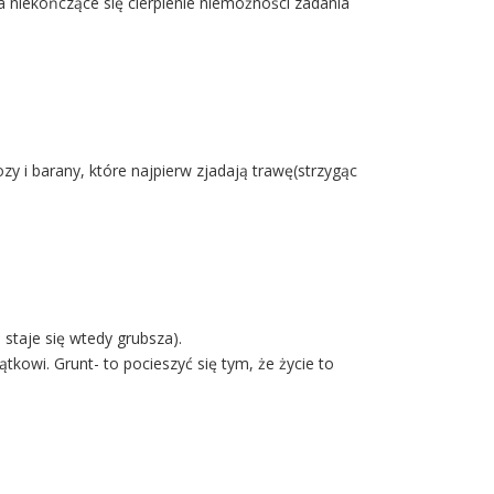
 niekończące się cierpienie niemożności zadania
ozy i barany, które najpierw zjadają trawę(strzygąc
 staje się wtedy grubsza).
owi. Grunt- to pocieszyć się tym, że życie to