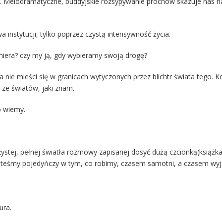
y. Melodramatyczne, buddyjskie rozsypywanie prochów skazuje nas na
instytucji, tylko poprzez czystą intensywność życia.
miera? czy my ją, gdy wybieramy swoją drogę?
ra nie mieści się w granicach wytyczonych przez blichtr świata tego. K
 ze światów, jaki znam.
o wiemy.
zystej, pełnej światła rozmowy zapisanej dosyć dużą czcionką(książka
teśmy pojedyńczy w tym, co robimy, czasem samotni, a czasem wyjątk
ura.