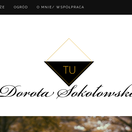
ŻE
OGRÓD
O MNIE/ WSPÓŁPRACA