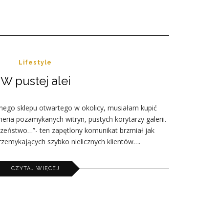
Lifestyle
W pustej alei
nego sklepu otwartego w okolicy, musiałam kupić
neria pozamykanych witryn, pustych korytarzy galerii.
zeństwo…”- ten zapętlony komunikat brzmiał jak
przemykających szybko nielicznych klientów….
CZYTAJ WIĘCEJ