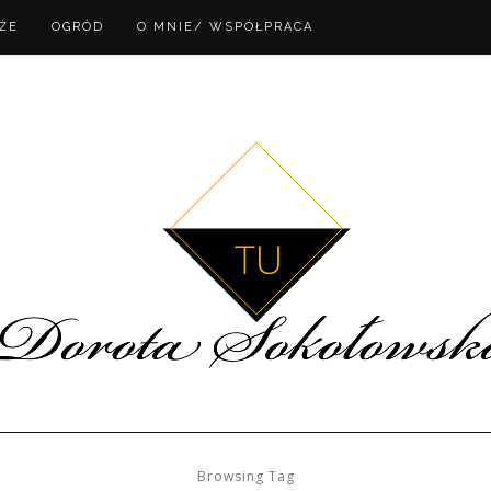
ŻE
OGRÓD
O MNIE/ WSPÓŁPRACA
Browsing Tag