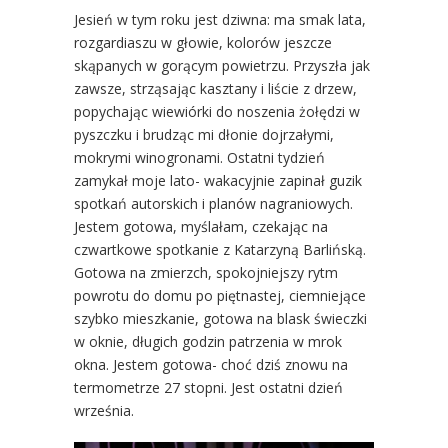
Jesień w tym roku jest dziwna: ma smak lata,
rozgardiaszu w głowie, kolorów jeszcze
skąpanych w gorącym powietrzu. Przyszła jak
zawsze, strząsając kasztany i liście z drzew,
popychając wiewiórki do noszenia żołędzi w
pyszczku i brudząc mi dłonie dojrzałymi,
mokrymi winogronami. Ostatni tydzień
zamykał moje lato- wakacyjnie zapinał guzik
spotkań autorskich i planów nagraniowych.
Jestem gotowa, myślałam, czekając na
czwartkowe spotkanie z Katarzyną Barlińską.
Gotowa na zmierzch, spokojniejszy rytm
powrotu do domu po piętnastej, ciemniejące
szybko mieszkanie, gotowa na blask świeczki
w oknie, długich godzin patrzenia w mrok
okna. Jestem gotowa- choć dziś znowu na
termometrze 27 stopni. Jest ostatni dzień
września.