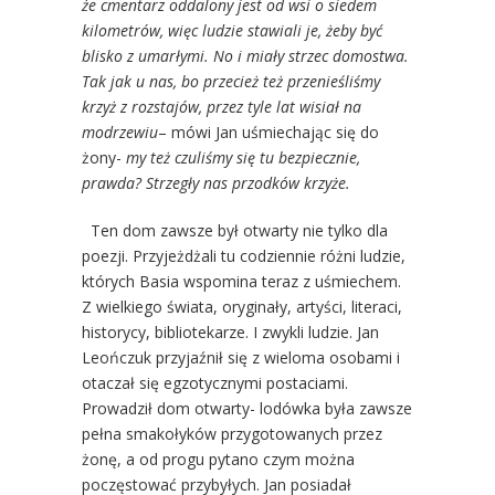
że cmentarz oddalony jest od wsi o siedem
kilometrów, więc ludzie stawiali je, żeby być
blisko z umarłymi. No i miały strzec domostwa.
Tak jak u nas, bo przecież też przenieśliśmy
krzyż z rozstajów, przez tyle lat wisiał na
modrzewiu
– mówi Jan uśmiechając się do
żony-
my też czuliśmy się tu bezpiecznie,
prawda? Strzegły nas przodków krzyże.
Ten dom zawsze był otwarty nie tylko dla
poezji. Przyjeżdżali tu codziennie różni ludzie,
których Basia wspomina teraz z uśmiechem.
Z wielkiego świata, oryginały, artyści, literaci,
historycy, bibliotekarze. I zwykli ludzie. Jan
Leończuk przyjaźnił się z wieloma osobami i
otaczał się egzotycznymi postaciami.
Prowadził dom otwarty- lodówka była zawsze
pełna smakołyków przygotowanych przez
żonę, a od progu pytano czym można
poczęstować przybyłych. Jan posiadał