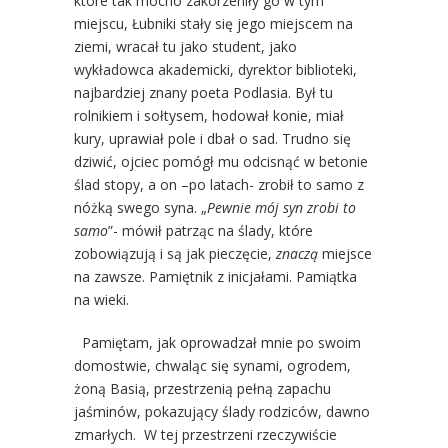
które tak mocno zakorzeniły go w tym
miejscu, Łubniki stały się jego miejscem na
ziemi, wracał tu jako student, jako
wykładowca akademicki, dyrektor biblioteki,
najbardziej znany poeta Podlasia. Był tu
rolnikiem i sołtysem, hodował konie, miał
kury, uprawiał pole i dbał o sad. Trudno się
dziwić, ojciec pomógł mu odcisnąć w betonie
ślad stopy, a on –po latach- zrobił to samo z
nóżką swego syna. „
Pewnie mój syn zrobi to
samo
”- mówił patrząc na ślady, które
zobowiązują i są jak pieczęcie,
znaczą
miejsce
na zawsze. Pamiętnik z inicjałami. Pamiątka
na wieki.
Pamiętam, jak oprowadzał mnie po swoim
domostwie, chwaląc się synami, ogrodem,
żoną Basią, przestrzenią pełną zapachu
jaśminów, pokazujący ślady rodziców, dawno
zmarłych. W tej przestrzeni rzeczywiście