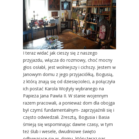
I teraz widać jak cieszy się z naszego
przyjazdu, włącza do rozmowy, choć mocny
głos osłabł, jest wolniejszy i cichszy. Jestem w
Janowym domu z jego przyjaciółką, Bogusią,
z którą znają się od dziesięcioleci, a połączyła
ich postać Karola Wojtyły wybranego na
Papieża Jana Pawła II. W stanie wojennym
razem pracowali, a ponieważ dom dla obojga
był czymś fundamentalnym- zaprzyjaźnili się i
często odwiedzali. Zresztą, Bogusia i Basia
śmieją się wspominając dawne czasy, w tym
też ślub i wesele, dwudniowe święto
odbywające się w domu, który teraz nas