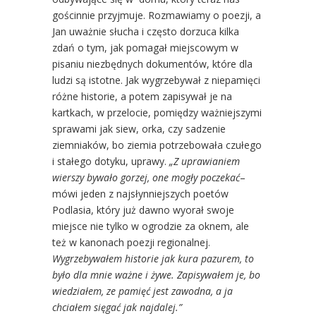
gościnnie przyjmuje. Rozmawiamy o poezji, a
Jan uważnie słucha i często dorzuca kilka
zdań o tym, jak pomagał miejscowym w
pisaniu niezbędnych dokumentów, które dla
ludzi są istotne. Jak wygrzebywał z niepamięci
różne historie, a potem zapisywał je na
kartkach, w przelocie, pomiędzy ważniejszymi
sprawami jak siew, orka, czy sadzenie
ziemniaków, bo ziemia potrzebowała czułego
i stałego dotyku, uprawy.
„Z uprawianiem
wierszy bywało gorzej, one mogły poczekać
–
mówi jeden z najsłynniejszych poetów
Podlasia, który już dawno wyorał swoje
miejsce nie tylko w ogrodzie za oknem, ale
też w kanonach poezji regionalnej.
Wygrzebywałem historie jak kura pazurem, to
było dla mnie ważne i żywe. Zapisywałem je, bo
wiedziałem, ze pamięć jest zawodna, a ja
chciałem sięgać jak najdalej.”