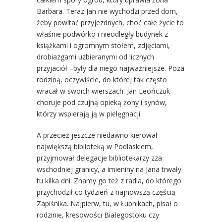
Barbara. Teraz Jan nie wychodzi przed dom,
żeby powitać przyjezdnych, choć całe życie to
właśnie podwórko i nieodległy budynek z
książkami i ogromnym stołem, zdjęciami,
drobiazgami uzbieranymi od licznych
przyjaciół –były dla niego najważniejsze. Poza
rodziną, oczywiście, do której tak często
wracał w swoich wierszach. Jan Leończuk
choruje pod czujną opieką żony i synów,
którzy wspierają ją w pielęgnacji.
A przecież jeszcze niedawno kierował
największą biblioteką w Podlaskiem,
przyjmował delegacje bibliotekarzy zza
wschodniej granicy, a imieniny na Jana trwały
tu kilka dni. Znamy go też z radia, do którego
przychodził co tydzień z najnowszą częścią
Zapiśnika. Najpierw, tu, w Łubnikach, pisał o
rodzinie, kresowości Białegostoku czy