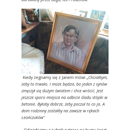
Kiedy żegnamy się z Janem mówi „
Chciałbym,
żeby to trwało. I może będzie, bo jeden z synów
zmęczył się dużym światem i chce wrócić. Jest
jeszcze sporo miejsca na odbicie śladu stópki w
betonie. Byłoby dobrze, żeby poczuł to co ja. A
dom rodzinny zostałby na zawsze w rękach
Leończuków”
Odjeżdżamy z Łubnik patrząc na bujny świat