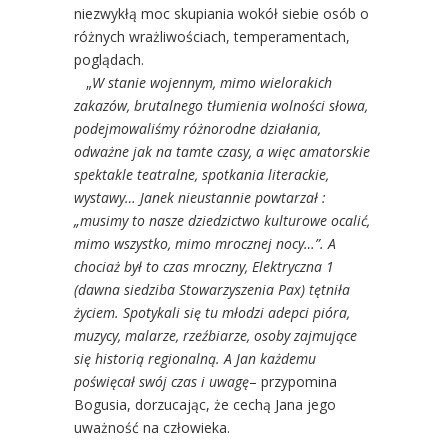
niezwykłą moc skupiania wokół siebie osób o
różnych wrażliwościach, temperamentach,
poglądach.
„
W stanie wojennym, mimo wielorakich
zakazów, brutalnego tłumienia wolności słowa,
podejmowaliśmy różnorodne działania,
odważne jak na tamte czasy, a więc amatorskie
spektakle teatralne, spotkania literackie,
wystawy… Janek nieustannie powtarzał :
„musimy to nasze dziedzictwo kulturowe ocalić,
mimo wszystko, mimo mrocznej nocy…”. A
chociaż był to czas mroczny, Elektryczna 1
(dawna siedziba Stowarzyszenia Pax) tętniła
życiem. Spotykali się tu młodzi adepci pióra,
muzycy, malarze, rzeźbiarze, osoby zajmujące
się historią regionalną. A Jan każdemu
poświęcał swój czas i uwagę
– przypomina
Bogusia, dorzucając, że cechą Jana jego
uważność na człowieka.