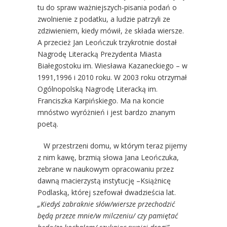
tu do spraw ważniejszych-pisania podań o
zwolnienie z podatku, a ludzie patrzyli ze
zdziwieniem, kiedy mówił, że składa wiersze.
A przecież Jan Leończuk trzykrotnie dostał
Nagrodę Literacką Prezydenta Miasta
Białegostoku im. Wiesława Kazaneckiego – w
1991,1996 i 2010 roku. W 2003 roku otrzymał
Ogólnopolską Nagrodę Literacką im.
Franciszka Karpińskiego. Ma na koncie
mnóstwo wyróżnień i jest bardzo znanym
poetą.
W przestrzeni domu, w którym teraz pijemy
z nim kawę, brzmią słowa Jana Leończuka,
zebrane w naukowym opracowaniu przez
dawną macierzystą instytucję –Książnicę
Podlaską, której szefował dwadzieścia lat.
„Kiedyś zabraknie słów/wiersze przechodzić
będą przeze mnie/w milczeniu/ czy pamiętać