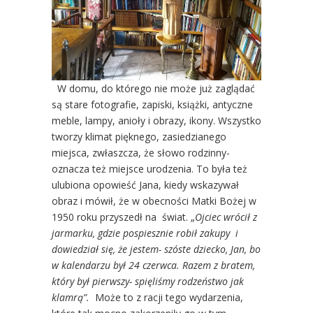
W domu, do którego nie może już zaglądać
są stare fotografie, zapiski, książki, antyczne
meble, lampy, anioły i obrazy, ikony. Wszystko
tworzy klimat pięknego, zasiedzianego
miejsca, zwłaszcza, że słowo rodzinny-
oznacza też miejsce urodzenia. To była też
ulubiona opowieść Jana, kiedy wskazywał
obraz i mówił, że w obecności Matki Bożej w
1950 roku przyszedł na świat. „
Ojciec wrócił z
jarmarku, gdzie pospiesznie robił zakupy i
dowiedział się, że jestem- szóste dziecko, Jan, bo
w kalendarzu był 24 czerwca. Razem z bratem,
który był pierwszy- spięliśmy rodzeństwo jak
klamrą”.
Może to z racji tego wydarzenia,