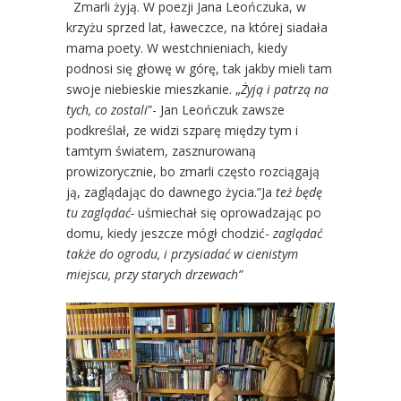
Zmarli żyją. W poezji Jana Leończuka, w
krzyżu sprzed lat, ławeczce, na której siadała
mama poety. W westchnieniach, kiedy
podnosi się głowę w górę, tak jakby mieli tam
swoje niebieskie mieszkanie. „
Żyją i patrzą na
tych, co zostali
”- Jan Leończuk zawsze
podkreślał, ze widzi szparę między tym i
tamtym światem, zasznurowaną
prowizorycznie, bo zmarli często rozciągają
ją, zaglądając do dawnego życia.”Ja
też będę
tu zaglądać-
uśmiechał się oprowadzając po
domu, kiedy jeszcze mógł chodzić-
zaglądać
także do ogrodu, i przysiadać w cienistym
miejscu, przy starych drzewach”