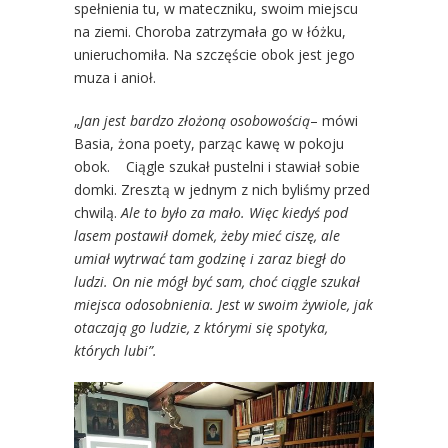
spełnienia tu, w mateczniku, swoim miejscu
na ziemi. Choroba zatrzymała go w łóżku,
unieruchomiła. Na szczęście obok jest jego
muza i anioł.
„
Jan jest bardzo złożoną osobowością
– mówi
Basia, żona poety, parząc kawę w pokoju
obok. Ciągle szukał pustelni i stawiał sobie
domki. Zresztą w jednym z nich byliśmy przed
chwilą.
Ale to było za mało. Więc kiedyś pod
lasem postawił domek, żeby mieć ciszę, ale
umiał wytrwać tam godzinę i zaraz biegł do
ludzi. On nie mógł być sam, choć ciągle szukał
miejsca odosobnienia. Jest w swoim żywiole, jak
otaczają go ludzie, z którymi się spotyka,
których lubi”.