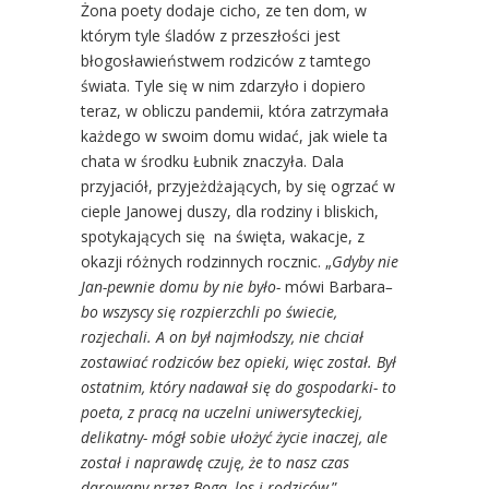
Żona poety dodaje cicho, ze ten dom, w
którym tyle śladów z przeszłości jest
błogosławieństwem rodziców z tamtego
świata. Tyle się w nim zdarzyło i dopiero
teraz, w obliczu pandemii, która zatrzymała
każdego w swoim domu widać, jak wiele ta
chata w środku Łubnik znaczyła. Dala
przyjaciół, przyjeżdżających, by się ogrzać w
cieple Janowej duszy, dla rodziny i bliskich,
spotykających się na święta, wakacje, z
okazji różnych rodzinnych rocznic. „
Gdyby nie
Jan-pewnie domu by nie było-
mówi Barbara
–
bo wszyscy się rozpierzchli po świecie,
rozjechali. A on był najmłodszy, nie chciał
zostawiać rodziców bez opieki, więc został. Był
ostatnim, który nadawał się do gospodarki- to
poeta, z pracą na uczelni uniwersyteckiej,
delikatny- mógł sobie ułożyć życie inaczej, ale
został i naprawdę czuję, że to nasz czas
darowany przez Boga, los i rodziców
.”