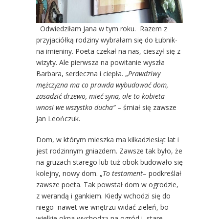
Odwiedziłam Jana w tym roku. Razem z
przyjaciółką rodziny wybrałam się do Łubnik-
na imieniny. Poeta czekał na nas, cieszył się z
wizyty. Ale pierwsza na powitanie wyszła
Barbara, serdeczna i ciepła. „
Prawdziwy
mężczyzna ma co prawda wybudować dom,
zasadzić drzewo, mieć syna, ale to kobieta
wnosi we wszystko ducha”
– śmiał się zawsze
Jan Leończuk.
Dom, w którym mieszka ma kilkadziesiąt lat i
jest rodzinnym gniazdem. Zawsze tak było, że
na gruzach starego lub tuż obok budowało się
kolejny, nowy dom. „
To testament
– podkreślał
zawsze poeta. Tak powstał dom w ogrodzie,
z werandą i gankiem. Kiedy wchodzi się do
niego nawet we wnętrzu widać zieleń, bo
wielkie okna wychodzą na ogród i stare