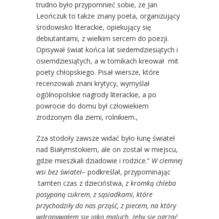
trudno było przypomnieć sobie, że Jan
Leończuk to także znany poeta, organizujący
środowisko literackie, opiekujący się
debiutantami, z wielkim sercem do poezji.
Opisywał świat końca lat siedemdziesiątych i
osiemdziesiątych, a w tomikach kreował mit
poety chłopskiego. Pisał wiersze, które
recenzowali znani krytycy, wymyślał
ogólnopolskie nagrody literackie, a po
powrocie do domu był człowiekiem
zrodzonym dla ziemi, rolnikiem.,
Zza stodoły zawsze widać było łunę świateł
nad Białymstokiem, ale on został w miejscu,
gdzie mieszkali dziadowie i rodzice.”
W ciemnej
wsi bez świateł
– podkreślał, przypominając
tamten czas z dzieciństwa,
z kromką chleba
posypaną cukrem, z sąsiadkami, które
przychodziły do nas prząść, z piecem, na który
wdrapywałem się jako maluch, żeby się ogrzać.