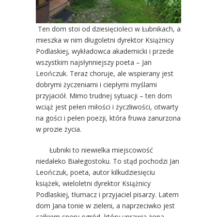
Ten dom stoi od dziesięcioleci w Łubnikach, a
mieszka w nim długoletni dyrektor Książnicy
Podlaskiej, wykładowca akademicki i przede
wszystkim najsłynniejszy poeta – Jan
Leończuk. Teraz choruje, ale wspierany jest
dobrymi życzeniami i ciepłymi myślami
przyjaciół. Mimo trudnej sytuacji – ten dom
wciąż jest pełen miłości i życzliwości, otwarty
na gości i pełen poezji, która fruwa zanurzona
w prozie życia.
Łubniki to niewielka miejscowość
niedaleko Białegostoku. To stąd pochodzi Jan
Leończuk, poeta, autor kilkudziesięciu
książek, wieloletni dyrektor Książnicy
Podlaskiej, tłumacz i przyjaciel pisarzy. Latem
dom Jana tonie w zieleni, a naprzeciwko jest
całkiem spory ogród, który uprawia żona