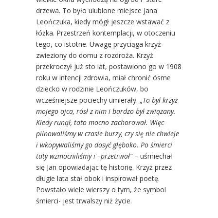
drzewa. To było ulubione miejsce Jana
Leończuka, kiedy mógł jeszcze wstawać z
łóżka. Przestrzeń kontemplacji, w otoczeniu
tego, co istotne. Uwagę przyciąga krzyż
zwieziony do domu z rozdroża. Krzyż
przekroczył już sto lat, postawiono go w 1908
roku w intencji zdrowia, miał chronić ósme
dziecko w rodzinie Leończuków, bo
wcześniejsze pociechy umierały. „
To był krzyż
mojego ojca, rósł z nim i bardzo był związany.
Kiedy runął, tato mocno zachorował. Więc
pilnowaliśmy w czasie burzy, czy się nie chwieje
i wkopywaliśmy go dosyć głęboko. Po śmierci
taty wzmocniliśmy i –przetrwał”
– uśmiechał
się Jan opowiadając tę historię. Krzyż przez
długie lata stał obok i inspirował poetę.
Powstało wiele wierszy o tym, że symbol
śmierci- jest trwalszy niż życie.