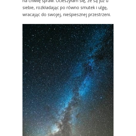
na chwilę spraw. Ucieszyłam się, że są już u
siebie, rozkładając po równo smutek i ulgę,
wracając do swojej, nieśpiesznej przestrzeni.