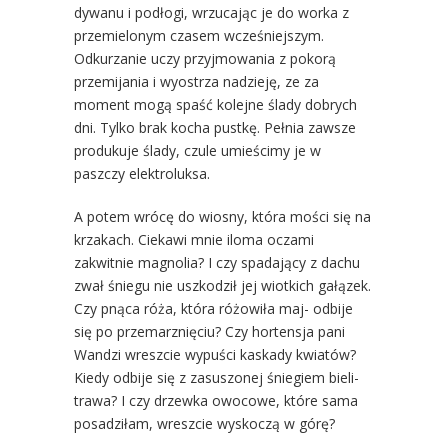
dywanu i podłogi, wrzucając je do worka z
przemielonym czasem wcześniejszym.
Odkurzanie uczy przyjmowania z pokorą
przemijania i wyostrza nadzieję, ze za
moment mogą spaść kolejne ślady dobrych
dni. Tylko brak kocha pustkę. Pełnia zawsze
produkuje ślady, czule umieścimy je w
paszczy elektroluksa.
A potem wrócę do wiosny, która mości się na
krzakach. Ciekawi mnie iloma oczami
zakwitnie magnolia? I czy spadający z dachu
zwał śniegu nie uszkodził jej wiotkich gałązek.
Czy pnąca róża, która różowiła maj- odbije
się po przemarznięciu? Czy hortensja pani
Wandzi wreszcie wypuści kaskady kwiatów?
Kiedy odbije się z zasuszonej śniegiem bieli-
trawa? I czy drzewka owocowe, które sama
posadziłam, wreszcie wyskoczą w górę?