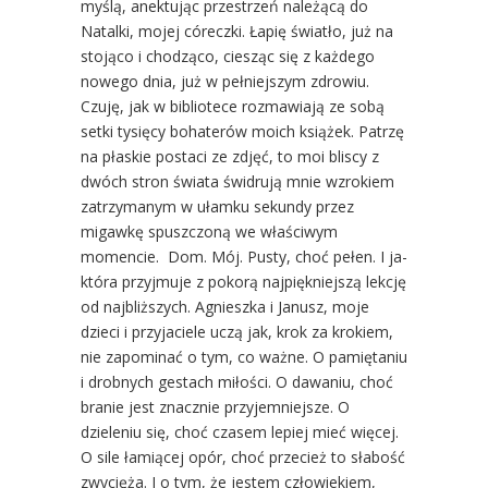
myślą, anektując przestrzeń należącą do
Natalki, mojej córeczki. Łapię światło, już na
stojąco i chodząco, ciesząc się z każdego
nowego dnia, już w pełniejszym zdrowiu.
Czuję, jak w bibliotece rozmawiają ze sobą
setki tysięcy bohaterów moich książek. Patrzę
na płaskie postaci ze zdjęć, to moi bliscy z
dwóch stron świata świdrują mnie wzrokiem
zatrzymanym w ułamku sekundy przez
migawkę spuszczoną we właściwym
momencie. Dom. Mój. Pusty, choć pełen. I ja-
która przyjmuje z pokorą najpiękniejszą lekcję
od najbliższych. Agnieszka i Janusz, moje
dzieci i przyjaciele uczą jak, krok za krokiem,
nie zapominać o tym, co ważne. O pamiętaniu
i drobnych gestach miłości. O dawaniu, choć
branie jest znacznie przyjemniejsze. O
dzieleniu się, choć czasem lepiej mieć więcej.
O sile łamiącej opór, choć przecież to słabość
zwycięża. I o tym, że jestem człowiekiem,