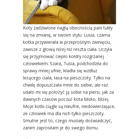
Koty zadziwione nagłą obecnością pani tuliły
się na zmianę, w swoim stylu: Lusia, czarna
kotka przywierała w przeprośnym zwinięciu,
zawsze z głową niżej niż reszta ciała. Uczyła
się przyjmować ciepło kołdry rozgrzanej
człowiekiem. Szara, Tusia, podchodziła do
sprawy mniej ufnie, kładła się wzdłuż
leżącego ciała, łasa na pieszczoty. Tylko na
chwilę dopuszczała mnie do siebie, ale raz
udało mi się położyć ją sobie na piersi, jak za
dawnych czasów poczuć kota blisko, bliżej.
Moje kotki ciągle są nieufne, niedowierzające,
ze człowiek ma dla nich tylko pieszczoty.
Smutne jest to, czego musiały doświadczyć,
zanim zaprosiłam je do swego domu.