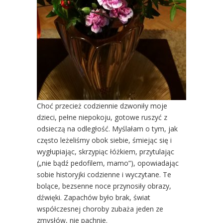
Choć przecież codziennie dzwoniły moje
dzieci, pełne niepokoju, gotowe ruszyć z
odsieczą na odległość. Myślałam o tym, jak
często leżeliśmy obok siebie, śmiejąc się i
wygłupiając, skrzypiąc łóżkiem, przytulając
(„nie bądź pedofilem, mamo”), opowiadając
sobie historyjki codzienne i wyczytane. Te
bolące, bezsenne noce przynosiły obrazy,
dźwięki. Zapachów było brak, świat
współczesnej choroby zubaża jeden ze
zmysłów, nie pachnie.