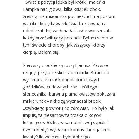
Świat z pozycji łóżka był krótki, maleńki.
Lampka nad głową, kilka książek obok,
zresztą nie miałam sił podnieść ich na poziom
wzroku. Mały kawałek światła z zewnątrz
odmierzał dni, zasłona łaskawie wpuszczała
każdy prześwitujący poranek. Byłam sama w
tym świecie choroby, jak wszyscy, którzy
cierpią. Bałam się.
Pierwszy z odsieczą ruszył Janusz. Zawsze
czujny, przyjacielski i szarmancki. Bukiet na
wycieraczce miał kolor bladoróżowych
goździków, cudownych róż i żółtego
słonecznika, barwna plama kwiatów pokazała
mi kierunek –a drogę wyznaczał bilecik
„szybkiego powrotu do zdrowia”. To było jak
impuls, ta niesamowita troska o kogoś
leżącego w łóżku, w samotni swej sypialni.
Czy ja kiedyś wysłałam komuś chorującemu
kwiaty? Ile we mnie było dobrego