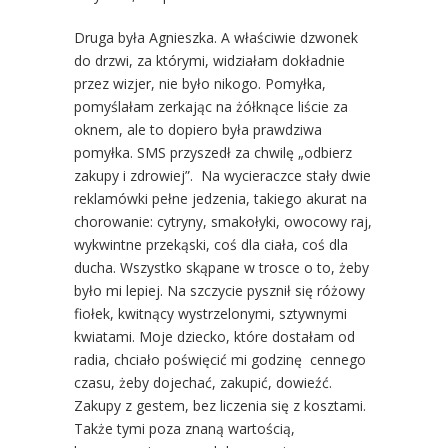
Druga była Agnieszka. A właściwie dzwonek
do drzwi, za którymi, widziałam dokładnie
przez wizjer, nie było nikogo. Pomyłka,
pomyślałam zerkając na żółknące liście za
oknem, ale to dopiero była prawdziwa
pomyłka. SMS przyszedł za chwilę „odbierz
zakupy i zdrowiej”. Na wycieraczce stały dwie
reklamówki pełne jedzenia, takiego akurat na
chorowanie: cytryny, smakołyki, owocowy raj,
wykwintne przekąski, coś dla ciała, coś dla
ducha. Wszystko skąpane w trosce o to, żeby
było mi lepiej. Na szczycie pysznił się różowy
fiołek, kwitnący wystrzelonymi, sztywnymi
kwiatami. Moje dziecko, które dostałam od
radia, chciało poświęcić mi godzinę cennego
czasu, żeby dojechać, zakupić, dowieźć.
Zakupy z gestem, bez liczenia się z kosztami.
Także tymi poza znaną wartością,