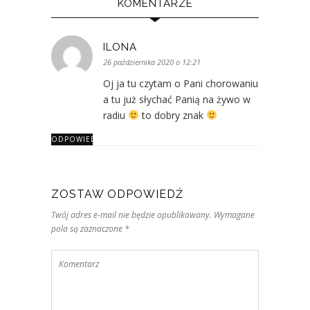
KOMENTARZE
ILONA
26 października 2020 o 12:21
Oj ja tu czytam o Pani chorowaniu
a tu już słychać Panią na żywo w
radiu
to dobry znak
ODPOWIEDZ
ZOSTAW ODPOWIEDŹ
Twój adres e-mail nie będzie opublikowany. Wymagane
pola są zaznaczone *