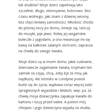
lub studiów? Moje dzieci zapełniają lato
szczelnie, długo, intensywnie, kolorowo. Bez
czasu wolnego, jaki znam z dziwnej wiosny,
bez chęci leniwej samotności. Młodość chodzi
do późnej nocy po domu, śmieje się, tańczy
do muzyki, pije piwo. Robię jej wegańskie
bułeczki z jagodami, a ona rewanżuje mi się
kawą na balkonie zalanym słońcem, zaprasza
na chwilę do swego świata.
Moje dzieci są w moim domu. Jakie cudowne,
dzierżawcze zagarnianie świata, trzymam ten
zaimek za szyję, chcę, żeby był ze mną jak
najdłużej. Ale lotnisko w Londynie powoli
budzi się do życia, wypluwa coraz więcej ludzi
spragnionych wyjazdów i bliskich, więc już za
chwilę moja dziewczynka zapakuje kwiatki do
kartonu i ruszy przed siebie. A potem mój
chłopiec i jego dziewczyna wyjadą na studia,