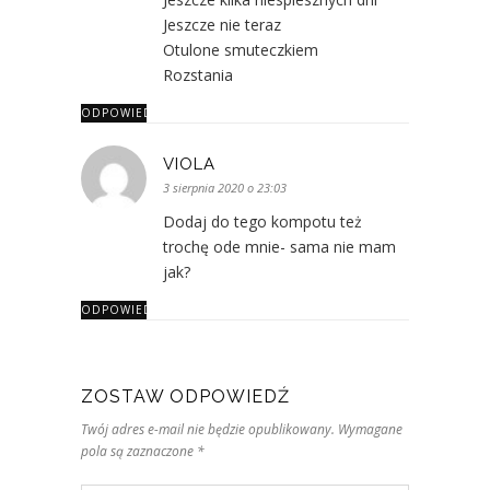
Jeszcze nie teraz
Otulone smuteczkiem
Rozstania
ODPOWIEDZ
VIOLA
3 sierpnia 2020 o 23:03
Dodaj do tego kompotu też
trochę ode mnie- sama nie mam
jak?
ODPOWIEDZ
ZOSTAW ODPOWIEDŹ
Twój adres e-mail nie będzie opublikowany. Wymagane
pola są zaznaczone *