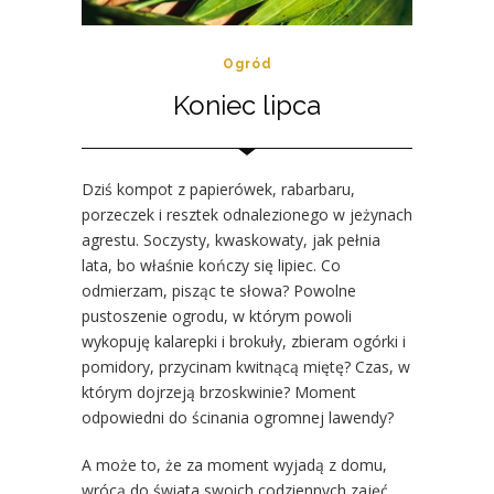
Ogród
Koniec lipca
Dziś kompot z papierówek, rabarbaru,
porzeczek i resztek odnalezionego w jeżynach
agrestu. Soczysty, kwaskowaty, jak pełnia
lata, bo właśnie kończy się lipiec. Co
odmierzam, pisząc te słowa? Powolne
pustoszenie ogrodu, w którym powoli
wykopuję kalarepki i brokuły, zbieram ogórki i
pomidory, przycinam kwitnącą miętę? Czas, w
którym dojrzeją brzoskwinie? Moment
odpowiedni do ścinania ogromnej lawendy?
A może to, że za moment wyjadą z domu,
wrócą do świata swoich codziennych zajęć