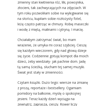
zmienny stan kwitnienia róż, lilii, powojnika,
złocieni, tak zachwycających na zdjęciach. W
tym roku pozwoliłam sobie na wylegiwanie się
na słońcu, kupiłam sobie rozłożysty fotel,
leżę często patrząc w chmury. Robię maseczki
i wodę z miętą, malinami i cytryną. I marzę.
Chciałabym zatrzymać świat, bo mam
wrażenie, że umyka mi coraz szybciej. Cieszę
się każdym wieczorem, gdy nad głową dzieje
się życie. Codziennie gotuję kompot dla moich
dzieci, żeby wiedziały- jak pachnie dom. Jadę
tą samą ścieżką, słucham tej samej muzyki.
Świat jest stały w zmienności.
Czytam książki. Dużo tego: wiersze na zmianę
z prozą, reportaże i bestsellery. Ogarniam
pomidory na balkonie, myslę o spokojnej
jesieni. Teraz każdy dzień wyciąga na
zewnątrz, zaprasza, cieszy. Rower liczy