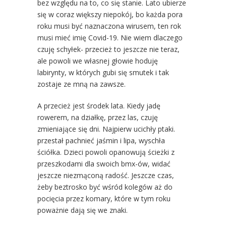
bez względu na to, co się stanie. Lato ubierze
się w coraz większy niepokój, bo każda pora
roku musi być naznaczona wirusem, ten rok
musi mieć imię Covid-19. Nie wiem dlaczego
czuję schyłek- przecież to jeszcze nie teraz,
ale powoli we własnej głowie hoduję
labirynty, w których gubi się smutek i tak
zostaje ze mną na zawsze.
A przecież jest środek lata. Kiedy jadę
rowerem, na działkę, przez las, czuję
zmieniające się dni. Najpierw ucichły ptaki.
przestał pachnieć jaśmin i lipa, wyschła
ściółka. Dzieci powoli opanowują ścieżki z
przeszkodami dla swoich bmx-ów, widać
jeszcze niezmąconą radość. Jeszcze czas,
żeby beztrosko być wśród kolegów aż do
pocięcia przez komary, które w tym roku
poważnie dają się we znaki.