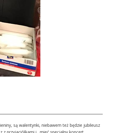
eniny, są walentynki, niebawem też będzie jubileusz
 z przyjaciółkami i…mieć specjalny koncert.