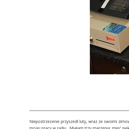
Niepostrzeżenie przyszedł luty, wraz ze swoimi zimo
mojej pracy w radiu. Miałam trzy marzenia: mieć pię