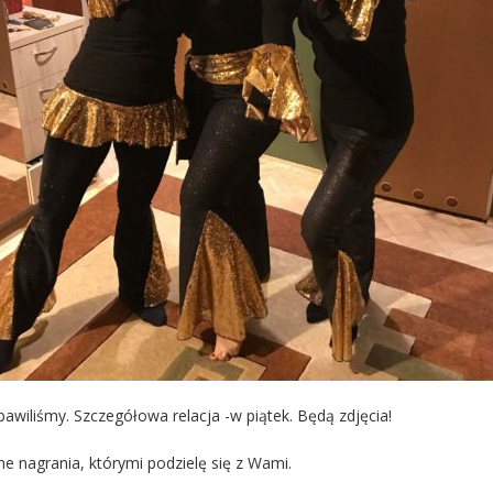
bawiliśmy. Szczegółowa relacja -w piątek. Będą zdjęcia!
ne nagrania, którymi podzielę się z Wami.