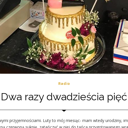
Radio
Dwa razy dwadzieścia pięć
wymi przyjemnościami. Luty to mój miesiąc- mam wtedy urodziny, imi
kną czerwoną suknię, zatańczyć w niej do tańca przygotowanego wraz