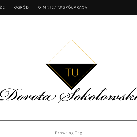
ŻE
OGRÓD
O MNIE/ WSPÓŁPRACA
Browsing Tag