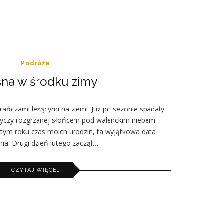
Podróże
na w środku zimy
rańczami leżącymi na ziemi. Już po sezonie spadały
dyczy rozgrzanej słońcem pod walenckim niebem.
ym roku czas moich urodzin, ta wyjątkowa data
a. Drugi dzień lutego zaczął…
CZYTAJ WIĘCEJ