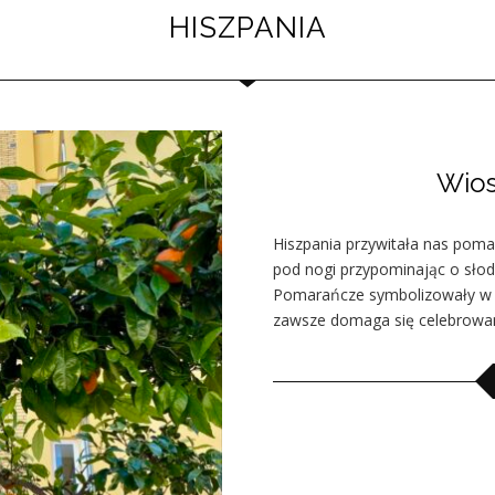
HISZPANIA
Wios
Hiszpania przywitała nas poma
pod nogi przypominając o sło
Pomarańcze symbolizowały w t
zawsze domaga się celebrowani