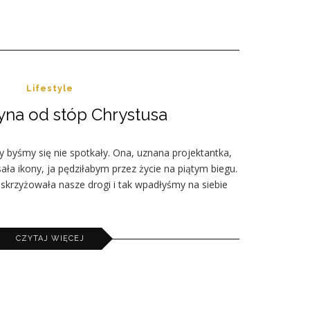
Lifestyle
na od stóp Chrystusa
y byśmy się nie spotkały. Ona, uznana projektantka,
ała ikony, ja pędziłabym przez życie na piątym biegu.
i skrzyżowała nasze drogi i tak wpadłyśmy na siebie
CZYTAJ WIĘCEJ