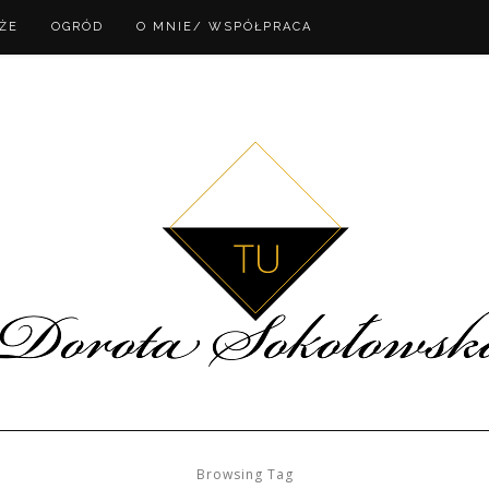
ŻE
OGRÓD
O MNIE/ WSPÓŁPRACA
Browsing Tag